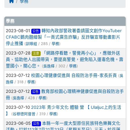
回首頁
學務
文章列表
學務
2023-08-01
轉知內政部警政署委請圖文創作YouTuber
公告
CFABC鵝肉麵繪製「一頁式廣告詐騙」反詐騙宣導動畫影片
停止推播
(
訓導組
/ 285 /
學務
)
2023-07-28
「網路停看聽，警覺再小心」，應徵外送
注意
員、協助他人出國帶貨，要提高警覺，避免陷入運毒危機。壽
豐國小，關心您。
(
吳逸樺
/ 302 /
學務
)
2023-07-12
校園心理健康促進與 自殺防治手冊-家長折頁
(
吳
逸樺
/ 318 /
學務
)
2023-07-12
教育部校園心理精神健康促進與自殺防治手
公告
冊
(
吳逸樺
/ 428 /
學務
)
2023-07-10
2023年 青少年文化 體驗 營 【 Ulaljuc上的生活
】
(
谷穆德阿督普
/ 319 /
學務
)
2023-06-05
本縣一年一度大型原住民族特色樂舞文化
公告
活動，訂於112年7月21至23日（星期五至日）三天，於花蓮