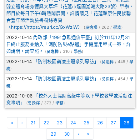
縣立體育場旁德興大草坪（花蓮市達固湖灣大路23號）舉辦，
節目於每日下午6時熱鬧展開，詳情請見「花蓮縣原住民族聯
合豐年節活動臉書粉絲專頁
（https://https://reurl.cc/GxWzlW）
(
吳逸樺
/ 262 /
學務
)
2022-10-14
內政部「1991急難通信平臺」訂於111年12月31
日終止服務並納入「消防防災e點通」手機應用程式一案，詳
如說明，請查照。
(
吳逸樺
/ 310 /
學務
)
2022-10-14
「防制校園霸凌主題系列專訪」
(
吳逸樺
/ 445 /
學
務
)
2022-10-14
「防制校園霸凌主題系列專訪」
(
吳逸樺
/ 454 /
學
務
)
2022-10-06
「校外人士協助高級中等以下學校教學或活動注
意事項」
(
吳逸樺
/ 373 /
學務
)
第一頁
上一頁
(目前
«
‹
21
22
23
24
25
26
27
28
下一頁
最後頁
29
30
›
»