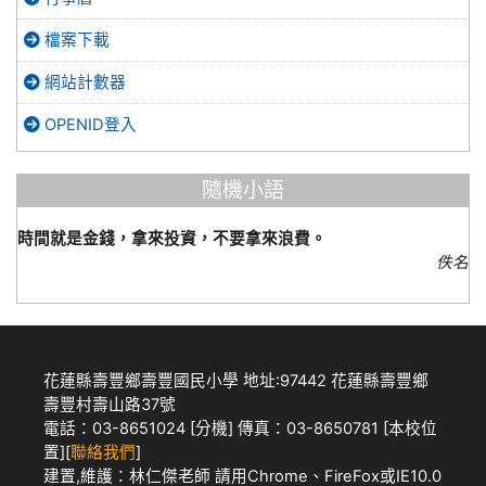
檔案下載
網站計數器
OPENID登入
隨機小語
時間就是金錢，拿來投資，不要拿來浪費。
佚名
花蓮縣壽豐鄉壽豐國民小學 地址:97442 花蓮縣壽豐鄉
壽豐村壽山路37號
電話：03-8651024 [
分機
] 傳真：03-8650781 [
本校位
置
][
聯絡我們
]
建置,維護：
林仁傑老師
請用
Chrome
、
FireFox
或IE10.0