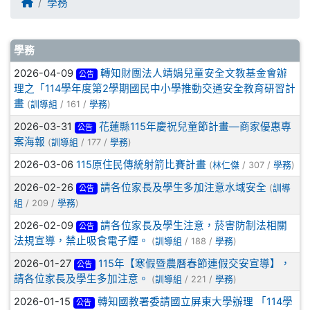
回首頁
學務
文章列表
學務
2026-04-09
轉知財團法人靖娟兒童安全文教基金會辦
公告
理之「114學年度第2學期國民中小學推動交通安全教育研習計
畫
(
訓導組
/ 161 /
學務
)
2026-03-31
花蓮縣115年慶祝兒童節計畫—商家優惠專
公告
案海報
(
訓導組
/ 177 /
學務
)
2026-03-06
115原住民傳統射箭比賽計畫
(
林仁傑
/ 307 /
學務
)
2026-02-26
請各位家長及學生多加注意水域安全
(
訓導
公告
組
/ 209 /
學務
)
2026-02-09
請各位家長及學生注意，菸害防制法相關
公告
法規宣導，禁止吸食電子煙。
(
訓導組
/ 188 /
學務
)
2026-01-27
115年【寒假暨農曆春節連假交安宣導】，
公告
請各位家長及學生多加注意。
(
訓導組
/ 221 /
學務
)
2026-01-15
轉知國教署委請國立屏東大學辦理 「114學
公告