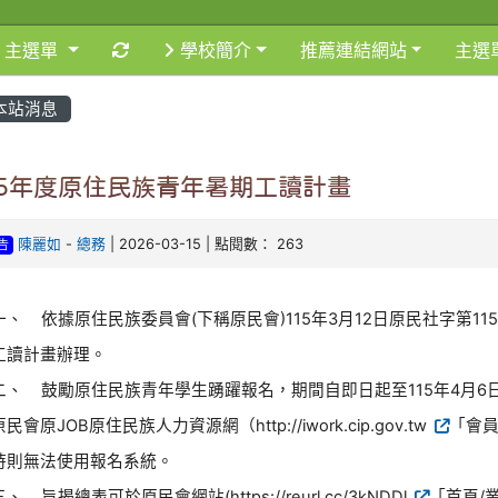
重新取得佈景設定
主選單
學校簡介
推薦連結網站
主選
本站消息
15年度原住民族青年暑期工讀計畫
陳麗如
-
總務
| 2026-03-15 | 點閱數： 263
告
一、 依據原住民族委員會(下稱原民會)115年3月12日原民社字第115
工讀計畫辦理。
二、 鼓勵原住民族青年學生踴躍報名，期間自即日起至115年4月6日
原民會原JOB原住民族人力資源網（http://iwork.cip.gov.tw
「會
時則無法使用報名系統。
三、 旨揭總表可於原民會網站(https://reurl.cc/3kNDDl
「首頁/