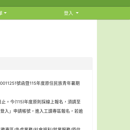
單
登入
⏸
0011251號函暨115年度原住民族青年暑期
止。今(115)年度原則採線上報名，須請至
員登入」申請帳號，進入工讀專區報名，若逾
業務專區/各處業務/社會福利/就業服務/原住