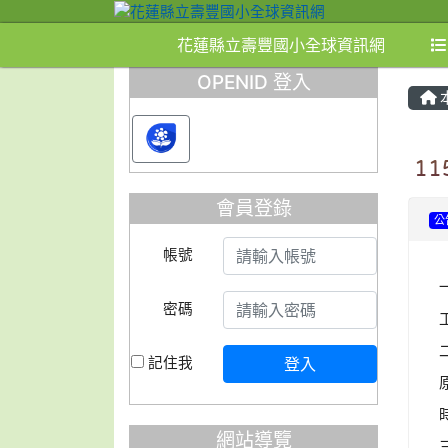
花蓮縣立壽豐國小全球資訊網
OPENID 登入
1
會員登錄
公
帳號
密碼
記住我
登入
網站導覽