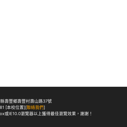
花蓮縣壽豐鄉壽豐村壽山路37號
1 [
本校位置
][
聯絡我們
]
Fox
或IE10.0瀏覽器以上獲得最佳瀏覽效果，謝謝！