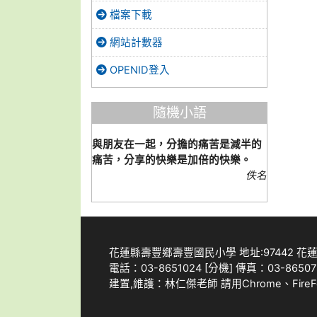
檔案下載
網站計數器
OPENID登入
隨機小語
與朋友在一起，分擔的痛苦是減半的
痛苦，分享的快樂是加倍的快樂。
佚名
花蓮縣壽豐鄉壽豐國民小學 地址:97442 
電話：03-8651024 [
分機
] 傳真：03-865078
建置,維護：
林仁傑老師
請用
Chrome
、
Fire