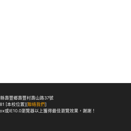
花蓮縣壽豐鄉壽豐村壽山路37號
1 [
本校位置
][
聯絡我們
]
Fox
或IE10.0瀏覽器以上獲得最佳瀏覽效果，謝謝！