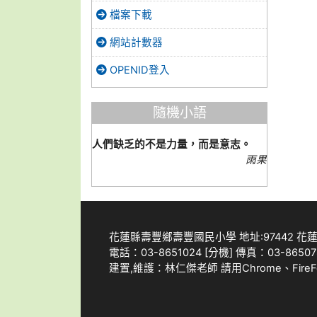
檔案下載
網站計數器
OPENID登入
隨機小語
人們缺乏的不是力量，而是意志。
雨果
花蓮縣壽豐鄉壽豐國民小學 地址:97442 
電話：03-8651024 [
分機
] 傳真：03-865078
建置,維護：
林仁傑老師
請用
Chrome
、
Fire