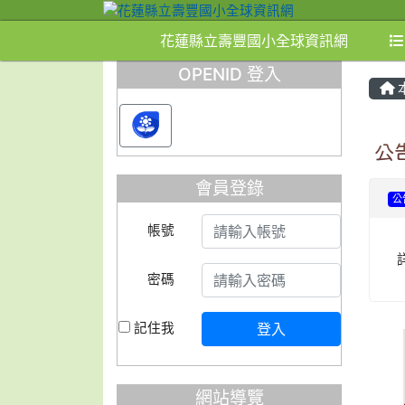
花蓮縣立壽豐國小全球資訊網
OPENID 登入
公
會員登錄
公
帳號
密碼
記住我
登入
網站導覽