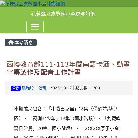
花蓮縣立壽豐國小全球資訊網
本站消息
⏸
函轉教育部111-113年閩南語卡通、動畫
字幕製作及配音工作計畫
潘雅玲
-
教務
| 2023-10-17 | 點閱數： 300
公告
本期成果包含：「小貓巴克里」13集（學齡前/幼兒
園）、「觀測站少年」13集（國小階段）、「九藏喵
窩日常篇」26集（國小階段）、「GO!GO!原子小金