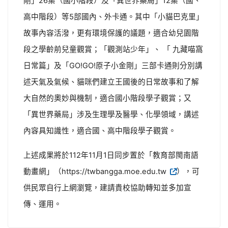
剛」26集（國小階段）及「異世界藥局」12集（國、
高中階段）等5部國內、外卡通。其中「小貓巴克里」
故事內容活潑，更有環境保護的議題，適合幼兒園階
段之學齡前兒童觀賞；「觀測站少年」、 「 九藏喵窩
日常篇」及「GO!GO!原子小金剛」三部卡通則分別講
述天氣及氣候、貓咪們建立王國後的日常故事和了解
大自然的奧妙與機制，適合國小階段學子觀賞；又
「異世界藥局」涉及生理學及醫學、化學領域，講述
內容具知識性，適合國、高中階段學子觀賞。
上述成果將於112年11月1日同步置於「教育部閩南語
動畫網」（https://twbangga.moe.edu.tw
），可
供民眾自行上網瀏覽，建請貴校協助轉知並多加宣
傳、運用。