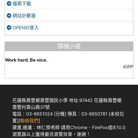
檔案下載
網站計數器
OPENID登入
隨機小語
Work hard. Be nice.
KIPP
花蓮縣壽豐鄉壽豐國民小學 地址:97442 花蓮縣壽豐鄉
壽豐村壽山路37號
電話：03-8651024 [
分機
] 傳真：03-8650781 [
本校位
置
][
聯絡我們
]
建置,維護：
林仁傑老師
請用
Chrome
、
FireFox
或IE10.0
瀏覽器以上獲得最佳瀏覽效果，謝謝！