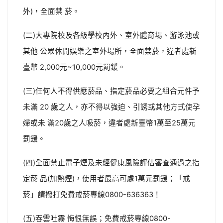
外)，全面禁 菸。
(二)大專院校及各級學校內外、室外體育場、游泳池或
其他 公眾休閒娛樂之室外場所，全面禁菸，違者處新
臺幤 2,000元~10,000元罰鍰。
(三)任何人不得供應菸品、指定菸品必要之組合元件予
未滿 20 歲之人，亦不得以強迫、引誘或其他方式使孕
婦或未 滿20歲之人吸菸，違者處新臺幣1萬至25萬元
罰鍰。
(四)全面禁止電子煙及未經健康風險評估審查通過之指
定菸 品(加熱煙)，使用者最高可處1萬元罰鍰；「戒
菸」請撥打免費戒菸專線0800-636363！
(五)吞雲吐霧 悔恨無誤；免費戒菸專線0800-