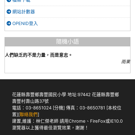
網站計數器
OPENID登入
隨機小語
人們缺乏的不是力量，而是意志。
雨果
花蓮縣壽豐鄉壽豐國民小學 地址:97442 花蓮縣壽豐鄉
壽豐村壽山路37號
電話：03-8651024 [
分機
] 傳真：03-8650781 [
本校位
置
][
聯絡我們
]
建置,維護：
林仁傑老師
請用
Chrome
、
FireFox
或IE10.0
瀏覽器以上獲得最佳瀏覽效果，謝謝！