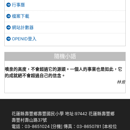
行事曆
檔案下載
網站計數器
OPENID登入
隨機小語
噴泉的高度，不會超過它的源頭。一個人的事業也是如此，它
的成就絕不會超過自己的信念。
林肯
花蓮縣壽豐鄉壽豐國民小學 地址:97442 花蓮縣壽豐鄉
壽豐村壽山路37號
電話：03-8651024 [
分機
] 傳真：03-8650781 [
本校位