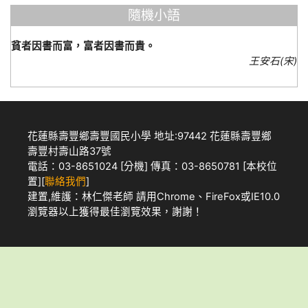
隨機小語
貧者因書而富，富者因書而貴。
王安石(宋)
花蓮縣壽豐鄉壽豐國民小學 地址:97442 花蓮縣壽豐鄉
壽豐村壽山路37號
電話：03-8651024 [
分機
] 傳真：03-8650781 [
本校位
置
][
聯絡我們
]
建置,維護：
林仁傑老師
請用
Chrome
、
FireFox
或IE10.0
瀏覽器以上獲得最佳瀏覽效果，謝謝！