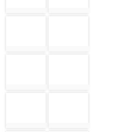
photo:328
photo:122
photo-292
photo-180
photo:292
photo:180
photo-204
photo-134
photo:204
photo:134
photo-123
photo-359
photo:123
photo:359