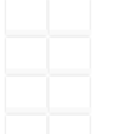
photo-210
photo-322
photo:210
photo:322
photo-115
photo-208
photo:115
photo:208
photo-209
photo-144
photo:209
photo:144
photo-335
photo-176