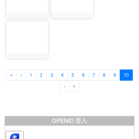
photo:335
photo:176
photo-156
photo:156
第一頁
上一頁
(目
«
‹
1
2
3
4
5
6
7
8
9
10
›
»
OPENID 登入