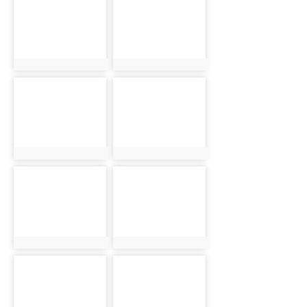
photo:95
photo:28
photo-65
photo-211
photo:65
photo:211
photo-311
photo-281
photo:311
photo:281
photo-328
photo-122