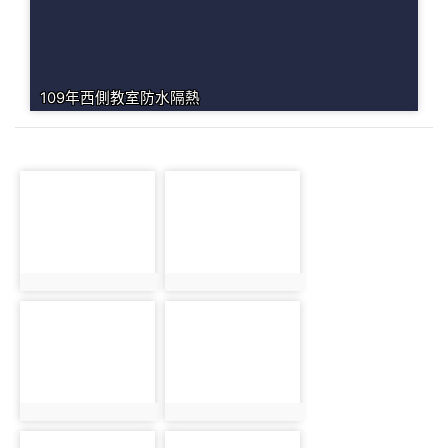
109年西側教室防水隔熱
photo-152
photo-161
photo:152
photo:161
photo-147
photo-308
photo:147
photo:308
photo-95
photo-28