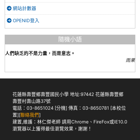
網站計數器
OPENID登入
隨機小語
人們缺乏的不是力量，而是意志。
雨果
花蓮縣壽豐鄉壽豐國民小學 地址:97442 花蓮縣壽豐鄉
壽豐村壽山路37號
電話：03-8651024 [
分機
] 傳真：03-8650781 [
本校位
置
][
聯絡我們
]
建置,維護：
林仁傑老師
請用
Chrome
、
FireFox
或IE10.0
瀏覽器以上獲得最佳瀏覽效果，謝謝！