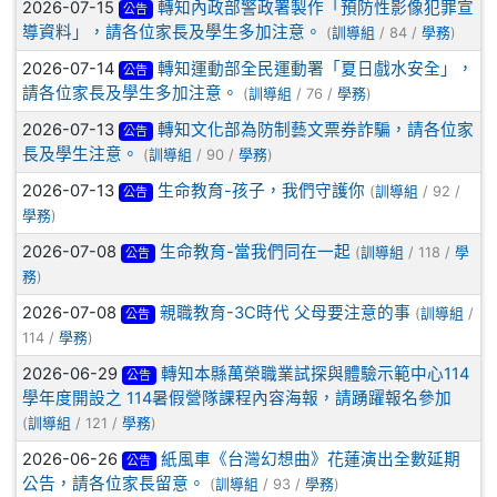
文章列表
2026-07-15
轉知內政部警政署製作「預防性影像犯罪宣
公告
導資料」，請各位家長及學生多加注意。
(
訓導組
/ 84 /
學務
)
2026-07-14
轉知運動部全民運動署「夏日戲水安全」，
公告
請各位家長及學生多加注意。
(
訓導組
/ 76 /
學務
)
2026-07-13
轉知文化部為防制藝文票券詐騙，請各位家
公告
長及學生注意。
(
訓導組
/ 90 /
學務
)
2026-07-13
生命教育-孩子，我們守護你
(
訓導組
/ 92 /
公告
學務
)
2026-07-08
生命教育-當我們同在一起
(
訓導組
/ 118 /
學
公告
務
)
2026-07-08
親職教育-3C時代 父母要注意的事
(
訓導組
/
公告
114 /
學務
)
2026-06-29
轉知本縣萬榮職業試探與體驗示範中心114
公告
學年度開設之 114暑假營隊課程內容海報，請踴躍報名參加
(
訓導組
/ 121 /
學務
)
2026-06-26
紙風車《台灣幻想曲》花蓮演出全數延期
公告
公告，請各位家長留意。
(
訓導組
/ 93 /
學務
)