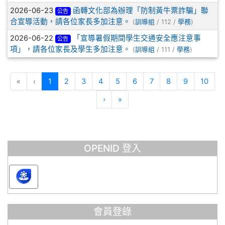
2026-06-23
函轉文化部為辦理「防制黃牛票詐騙」聯
公告
合宣導活動，請各位家長多加注意。
(
訓導組
/ 112 /
學務
)
2026-06-22
「宣導暑假期間學生交通安全應注意事
公告
項」，請各位家長及學生多加注意。
(
訓導組
/ 111 /
學務
)
(目前頁次)
«
‹
1
2
3
4
5
6
7
8
9
10
下一頁
最後頁
›
»
OPENID 登入
會員登錄