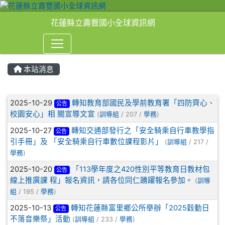
花蓮縣立壽豐國小全球資訊網
本站消息
⏸
文章列表
2025-10-29
轉知教育部國民及學前教育署「四防齊心、
公告
校園安心」相 關宣導文宣
(
訓導組
/ 207 /
學務
)
2025-10-27
轉知交通部發行之「安全騎乘自行車教學指
公告
引手冊」及 「安全騎乘自行車數位課程影片」
(
訓導組
/ 217 /
學務
)
2025-10-20
「113學年度之420性別平等教育日教材包
公告
線上推廣課 程」報名資訊，請各位同仁踴躍報名參加。
(
訓導
組
/ 195 /
學務
)
2025-10-13
轉知花蓮縣富里鄉公所舉辦「2025穀動日
公告
不落音樂祭」活動
(
訓導組
/ 233 /
學務
)