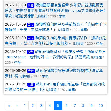
2025-10-09
轉知國健署為維護青 少年健康並遠離菸品
公告
危害，規劃於青少年喜愛社群媒體經營novape之IG頻道辦理2
場次小額抽獎活動
(
訓導組
/ 208 /
學務
)
2025-10-09
轉知教育部國民及學前教育署「詐騙車手下
公告
場超慘，千萬不要以身試法！」
(
訓導組
/ 197 /
學務
)
2025-10-09
轉知衛生福利部國民健康署製作「加熱菸危
公告
害海報」，禁止青少年違法使用加熱菸。
(
訓導組
/ 230 /
學務
)
2025-10-07
轉知花蓮縣政府「來場女子會！花蓮女孩日
公告
Talks&Stage—她們的聲 音，我們的對話」活動資訊
(
訓導組
/
235 /
學務
)
2025-09-26
轉知花蓮縣警察局送跟蹤騷擾防制法宣導
公告
素材3份
(
訓導組
/ 197 /
學務
)
2025-09-25
轉知114年度詐騙防制宣導「教育部與內政
公告
部致家長的一 封信」1份
(
訓導組
/ 170 /
學務
)
第一頁
上一頁
(目前頁次)
«
‹
1
2
3
4
5
6
7
8
9
10